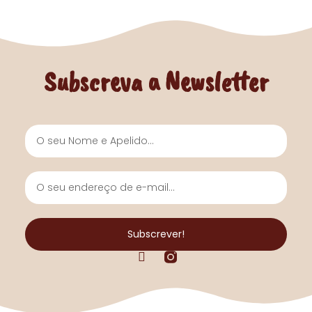
Subscreva a Newsletter
Nome
e
Apelido
O
seu
endereço
de
Subscrever!
e-
F
mail...
a
c
e
b