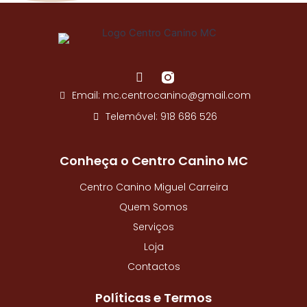
o
o
k
-
f
F
a
Email: mc.centrocanino@gmail.com
c
e
Telemóvel: 918 686 526
b
o
o
Conheça o Centro Canino MC
k
-
Centro Canino Miguel Carreira
f
Quem Somos
Serviços
Loja
Contactos
Políticas e Termos