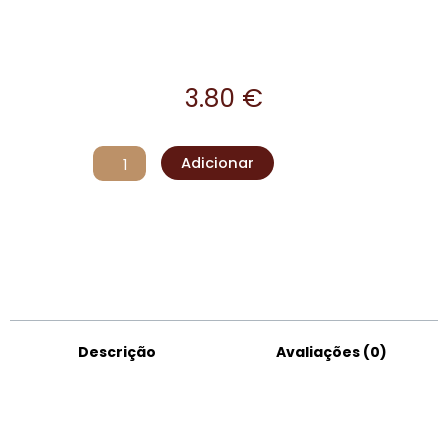
3.80
€
Quantidade
Adicionar
de
Trela
Fantasy
Snake
(1x120cm)
Descrição
Avaliações (0)