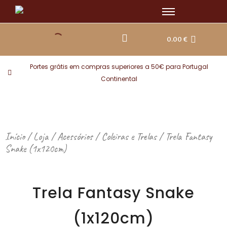
Skip
to
content
0.00
€
Portes grátis em compras superiores a 50€ para Portugal
Continental
Início
/
Loja
/
Acessórios
/
Coleiras e Trelas
/ Trela Fantasy
Snake (1x120cm)
Trela Fantasy Snake
(1x120cm)