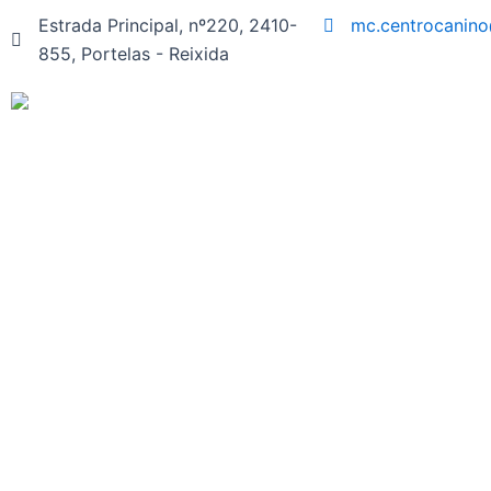
Skip
Estrada Principal, nº220, 2410-
mc.centrocanin
to
855, Portelas - Reixida
content