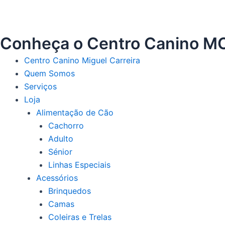
e
i
b
c
o
o
Conheça o Centro Canino M
o
.
k
Centro Canino Miguel Carreira
.
-
Quem Somos
.
f
Serviços
Loja
Alimentação de Cão
Cachorro
Adulto
Sénior
Linhas Especiais
Acessórios
Brinquedos
Camas
Coleiras e Trelas