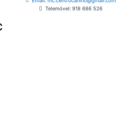
Email: mc.centrocanino@gmail.com
l
Telemóvel: 918 686 526
.
.
C
.