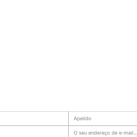
A
p
O
e