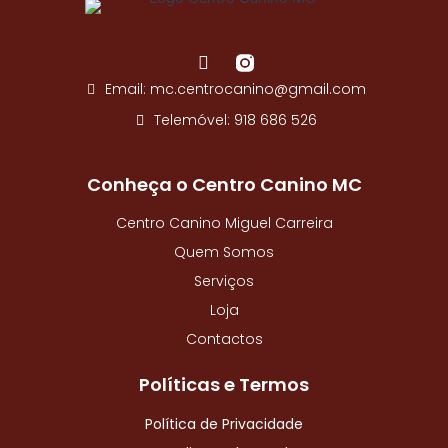
-
f
F
a
Email: mc.centrocanino@gmail.com
c
e
Telemóvel: 918 686 526
b
o
o
Conheça o Centro Canino MC
k
-
Centro Canino Miguel Carreira
f
Quem Somos
Serviços
Loja
Contactos
Políticas e Termos
Política de Privacidade