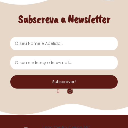
Subscreva a Newsletter
Nome
e
Apelido
O
seu
endereço
de
Subscrever!
e-
F
mail...
a
c
e
b
o
o
k