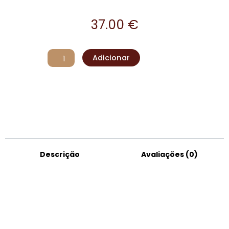
37.00
€
Quantidade
Adicionar
de
Cama
Elevada
XL
(preto)
Descrição
Avaliações (0)