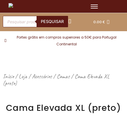
Skip
to
content
Products
search
PESQUISAR
0.00
€
Portes grátis em compras superiores a 50€ para Portugal
Continental
Início
/
Loja
/
Acessórios
/
Camas
/ Cama Elevada XL
(preto)
Cama Elevada XL (preto)