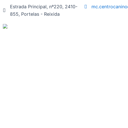
Skip
Estrada Principal, nº220, 2410-
mc.centrocanin
to
855, Portelas - Reixida
content