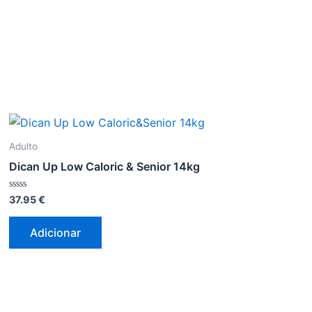
Adulto
Dican Up Low Caloric & Senior 14kg
Avaliação
37.95
€
0
de
5
Adicionar