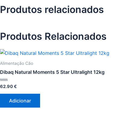
Produtos relacionados
Produtos Relacionados
Alimentação Cão
Dibaq Natural Moments 5 Star Ultralight 12kg
Avaliação
62.90
€
0
de
5
Adicionar