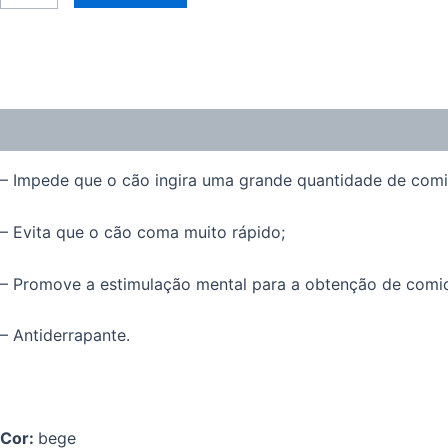
de
Comedouro
Antivoracidade
Descrição
Avaliações (0)
– Impede que o cão ingira uma grande quantidade de com
– Evita que o cão coma muito rápido;
– Promove a estimulação mental para a obtenção de comi
– Antiderrapante.
Cor:
bege