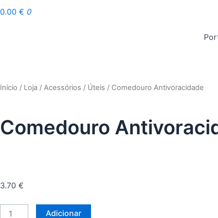
0.00
€
0
Por
Início
/
Loja
/
Acessórios
/
Úteis
/ Comedouro Antivoracidade
Comedouro Antivoraci
3.70
€
Quantidade
Adicionar