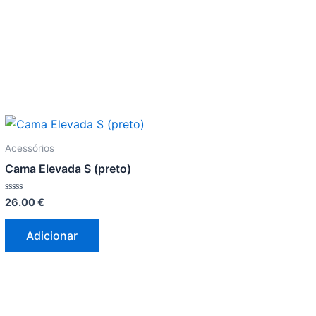
Acessórios
Cama Elevada S (preto)
Avaliação
26.00
€
0
de
5
Adicionar