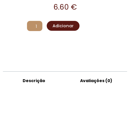
6.60
€
Quantidade
Adicionar
de
Trela
My
Dog
Descrição
Avaliações (0)