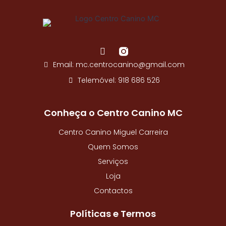
o
k
-
f
F
a
Email: mc.centrocanino@gmail.com
c
e
Telemóvel: 918 686 526
b
o
o
Conheça o Centro Canino MC
k
-
Centro Canino Miguel Carreira
f
Quem Somos
Serviços
Loja
Contactos
Políticas e Termos