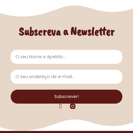
Subscreva a Newsletter
Nome
e
Apelido
O
seu
endereço
de
Subscrever!
e-
F
mail...
a
c
e
b
o