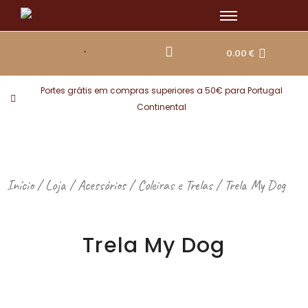
Skip
to
content
0.00
€
Portes grátis em compras superiores a 50€ para Portugal
Continental
Início
/
Loja
/
Acessórios
/
Coleiras e Trelas
/ Trela My Dog
Trela My Dog