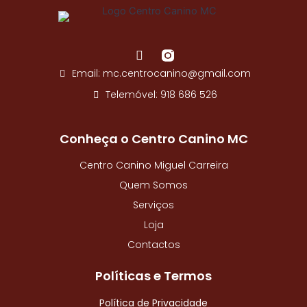
k
-
f
F
a
Email: mc.centrocanino@gmail.com
c
e
Telemóvel: 918 686 526
b
o
o
Conheça o Centro Canino MC
k
-
Centro Canino Miguel Carreira
f
Quem Somos
Serviços
Loja
Contactos
Políticas e Termos
Política de Privacidade