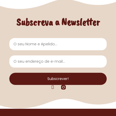
Subscreva a Newsletter
Nome
e
Apelido
O
seu
endereço
de
Subscrever!
e-
F
mail...
a
c
e
b
o
o