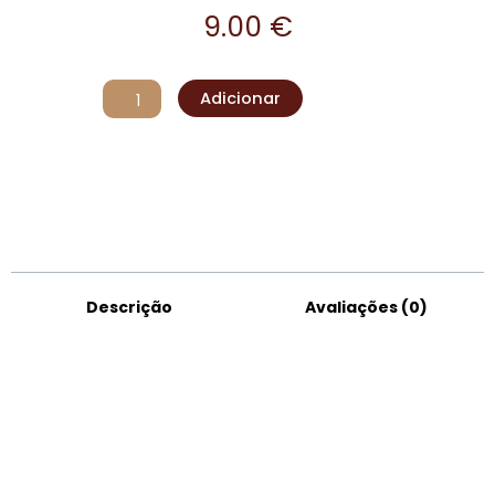
9.00
€
Quantidade
Adicionar
de
Manta
Refrescante
S
Descrição
Avaliações (0)