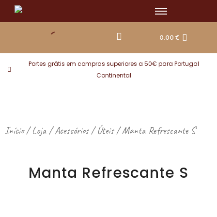
Skip
to
content
0.00
€
Portes grátis em compras superiores a 50€ para Portugal
Continental
Início
/
Loja
/
Acessórios
/
Úteis
/ Manta Refrescante S
Manta Refrescante S