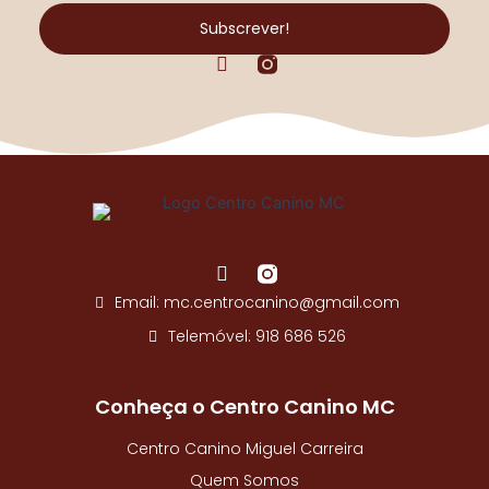
de
Subscrever!
e-
F
mail...
a
c
e
b
o
o
k
-
f
F
a
Email: mc.centrocanino@gmail.com
c
e
Telemóvel: 918 686 526
b
o
o
Conheça o Centro Canino MC
k
-
Centro Canino Miguel Carreira
f
Quem Somos