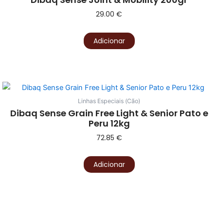
29.00
€
Adicionar
Linhas Especiais (Cão)
Dibaq Sense Grain Free Light & Senior Pato e
Peru 12kg
72.85
€
Adicionar