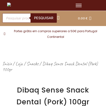
Skip
to
content
Products
search
PESQUISAR
0.00
€
Portes grátis em compras superiores a 50€ para Portugal
Continental
Início
/
Loja
/
Snacks
/ Dibaq Sense Snack Dental (Pork)
100gr
Dibaq Sense Snack
Dental (Pork) 100gr