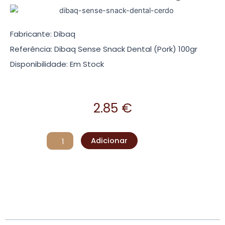
Fabricante: Dibaq
Referência: Dibaq Sense Snack Dental (Pork) 100gr
Disponibilidade: Em Stock
2.85
€
Quantidade
Adicionar
de
Dibaq
Sense
Snack
Dental
(Pork)
100gr