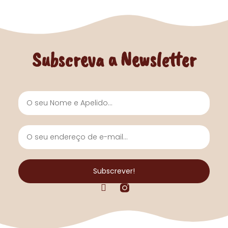
Subscreva a Newsletter
Nome
e
Apelido
O
seu
endereço
de
Subscrever!
e-
F
mail...
a
c
e
b