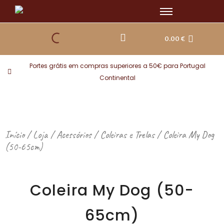
Skip
to
content
0.00
€
Portes grátis em compras superiores a 50€ para Portugal
Continental
Início
/
Loja
/
Acessórios
/
Coleiras e Trelas
/ Coleira My Dog
(50-65cm)
Coleira My Dog (50-
65cm)