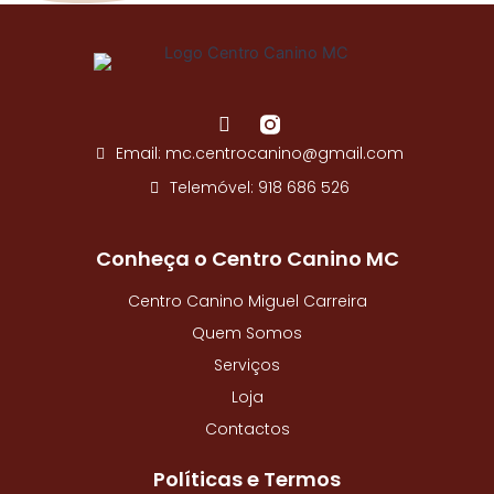
o
o
k
-
f
F
a
Email: mc.centrocanino@gmail.com
c
e
Telemóvel: 918 686 526
b
o
o
Conheça o Centro Canino MC
k
-
Centro Canino Miguel Carreira
f
Quem Somos
Serviços
Loja
Contactos
Políticas e Termos