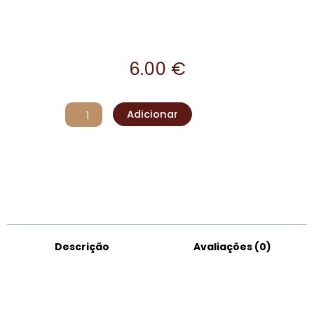
6.00
€
Quantidade
Adicionar
de
Coleira
My
Dog
(50-
65cm)
Descrição
Avaliações (0)