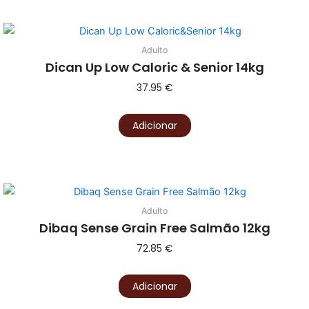
Adulto
Dican Up Low Caloric & Senior 14kg
37.95
€
Adicionar
Adulto
Dibaq Sense Grain Free Salmão 12kg
72.85
€
Adicionar