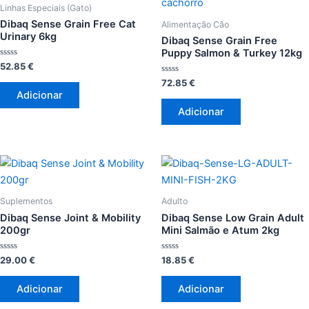
Linhas Especiais (Gato)
Dibaq Sense Grain Free Cat
Alimentação Cão
Urinary 6kg
Dibaq Sense Grain Free
Puppy Salmon & Turkey 12kg
Avaliação
52.85
€
0
de
Avaliação
72.85
€
5
0
Adicionar
de
5
Adicionar
Suplementos
Adulto
Dibaq Sense Joint & Mobility
Dibaq Sense Low Grain Adult
200gr
Mini Salmão e Atum 2kg
Avaliação
Avaliação
29.00
€
18.85
€
0
0
de
de
5
5
Adicionar
Adicionar