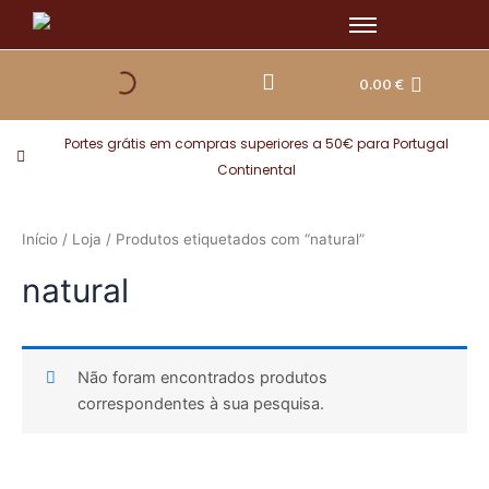
Skip
to
content
0.00
€
Portes grátis em compras superiores a 50€ para Portugal
Continental
Início
/
Loja
/ Produtos etiquetados com “natural”
natural
Não foram encontrados produtos
correspondentes à sua pesquisa.