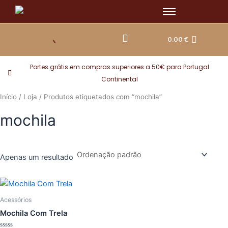
Skip
to
content
0.00
€
Portes grátis em compras superiores a 50€ para Portugal
Continental
Início
/
Loja
/ Produtos etiquetados com “mochila”
mochila
Apenas um resultado
Acessórios
Mochila Com Trela