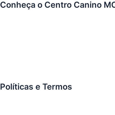
o
Conheça o Centro Canino M
o
k
-
f
Políticas e Termos