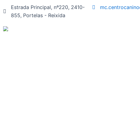
Skip
Estrada Principal, nº220, 2410-
mc.centrocanin
to
855, Portelas - Reixida
content